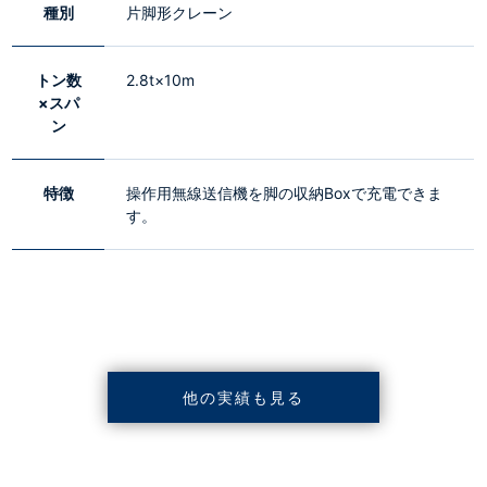
種別
片脚形クレーン
トン数
2.8t×10m
×スパ
ン
特徴
操作用無線送信機を脚の収納Boxで充電できま
す。
他の実績も見る